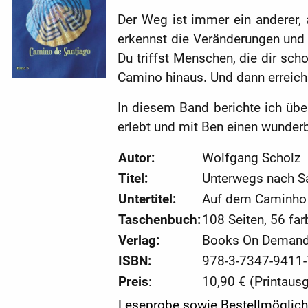
Der Weg ist immer ein anderer,
erkennst die Veränderungen und 
Du triffst Menschen, die dir sch
Camino hinaus. Und dann erreichs
In diesem Band berichte ich übe
erlebt und mit Ben einen wunderb
Autor:
Wolfgang Scholz
Titel:
Unterwegs nach Sa
Untertitel:
Auf dem Caminho 
Taschenbuch:
108 Seiten, 56 fa
Verlag:
Books On Demand;
ISBN:
978-3-7347-9411-
Preis
:
10,90 € (Printaus
Leseprobe sowie Bestellmöglichke