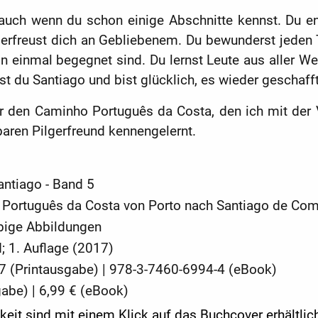
 auch wenn du schon einige Abschnitte kennst. Du e
erfreust dich an Gebliebenem. Du bewunderst jeden 
on einmal begegnet sind. Du lernst Leute aus aller W
t du Santiago und bist glücklich, es wieder geschaff
r den Caminho Português da Costa, den ich mit der Va
aren Pilgerfreund kennengelernt.
ntiago - Band 5
Português da Costa von Porto nach Santiago de Co
rbige Abbildungen
 1. Auflage (2017)
7 (Printausgabe) | 978-3-7460-6994-4
(eBook)
gabe) | 6,99 € (eBook)
it sind mit einem Klick auf das Buchcover erhältlic